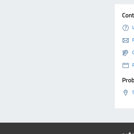
Cont
Prob