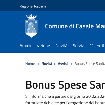
Salta al contenuto principale
Regione Toscana
Comune di Casale Ma
Amministrazione
Novità
Servizi
Vivere 
Home
>
Novità
>
Avvisi
>
Bonus Spese Sanit
Bonus Spese San
Si informa che a partire dal giorno 20.02.2
formulate richieste per l’erogazione del bonus