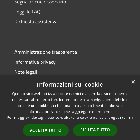
Segnalazione disservizio
Leggi le FAQ
Richiesta assistenza
Amministrazione trasparente
Informativa privacy
Note legali
×
Dichiarazione di accessibilità
Informazioni sui cookie
Questo sito web utilizza cookie tecnici e assimilati strettamente
necessari al corretto funzionamento e alla navigazione del sito,
nonché un cookie tecnico analitico al solo fine di elaborare
informazioni statistiche, aggregate e anonime.
RSS
Copyright © 2026 • Comune di
Per maggiori dettagli, può consultare la cookie policy al seguente
link
Accessibilità
Casale Marittimo • Powered by
Privacy
Municipium
Accesso
•
RIFIUTA TUTTO
ACCETTA TUTTO
Cookie
redazione