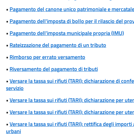
•
Pagamento del canone unico patrimoniale e mercatal
•
Pagamento dell'imposta di bollo per il rilascio del pr
•
Pagamento dell'imposta municipale propria (IMU)
•
Rateizzazione del pagamento di un tributo
•
Rimborso per errato versamento
•
Riversamento del pagamento di tributi
•
Versare la tassa sui rifiuti (TARI): dichiarazione di conf
servizio
•
Versare la tassa sui rifiuti (TARI): dichiarazione per u
•
Versare la tassa sui rifiuti (TARI): dichiarazione per u
•
Versare la tassa sui rifiuti (TARI): rettifica degli importi 
urbani