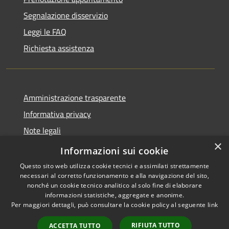
Segnalazione disservizio
Leggi le FAQ
Richiesta assistenza
Amministrazione trasparente
Informativa privacy
Note legali
×
Dichiarazione di accessibilità
Informazioni sui cookie
Questo sito web utilizza cookie tecnici e assimilati strettamente
necessari al corretto funzionamento e alla navigazione del sito,
nonché un cookie tecnico analitico al solo fine di elaborare
informazioni statistiche, aggregate e anonime.
RSS
Copyright © 2026 • Comune di
Per maggiori dettagli, può consultare la cookie policy al seguente
link
Accessibilità
Casale Marittimo • Powered by
Privacy
Municipium
Accesso
•
RIFIUTA TUTTO
ACCETTA TUTTO