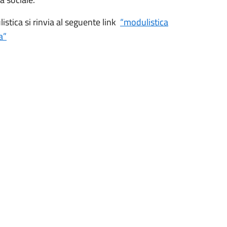
stica si rinvia al seguente link
“modulistica
a”