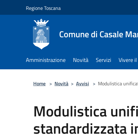
Salta al contenuto principale
Regione Toscana
Comune di Casale Ma
Amministrazione
Novità
Servizi
Vivere 
Home
>
Novità
>
Avvisi
>
Modulistica unifica
Modulistica unif
standardizzata i