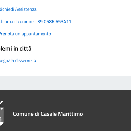
Richiedi Assistenza
Chiama il comune +39 0586 653411
Prenota un appuntamento
lemi in città
Segnala disservizio
Comune di Casale Marittimo