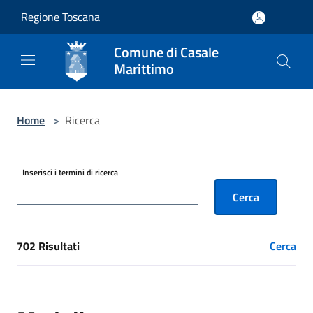
Salta al contenuto principale
Regione Toscana
Comune di Casale
Marittimo
Home
>
Ricerca
Inserisci i termini di ricerca
Cerca
702 Risultati
Cerca
[results] Risultati