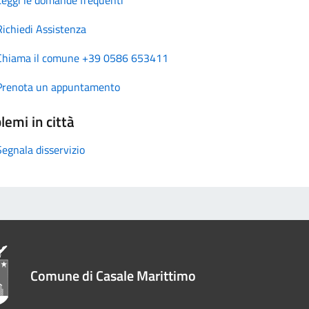
Richiedi Assistenza
Chiama il comune +39 0586 653411
Prenota un appuntamento
lemi in città
Segnala disservizio
Comune di Casale Marittimo