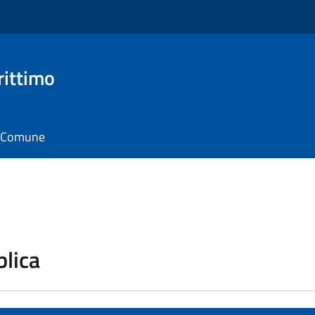
rittimo
il Comune
blica