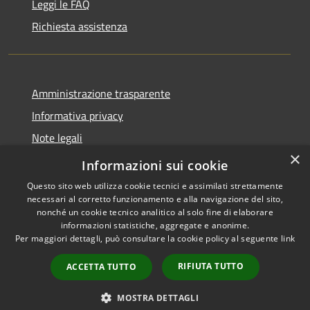
Leggi le FAQ
Richiesta assistenza
Amministrazione trasparente
Informativa privacy
Note legali
×
Dichiarazione di accessibilità
Informazioni sui cookie
Questo sito web utilizza cookie tecnici e assimilati strettamente
necessari al corretto funzionamento e alla navigazione del sito,
nonché un cookie tecnico analitico al solo fine di elaborare
informazioni statistiche, aggregate e anonime.
RSS
Copyright © 2026 • Comune di
Per maggiori dettagli, può consultare la cookie policy al seguente
link
Accessibilità
Casale Marittimo • Powered by
Privacy
Municipium
Accesso
•
RIFIUTA TUTTO
ACCETTA TUTTO
Cookie
redazione
Mappa del sito
MOSTRA DETTAGLI