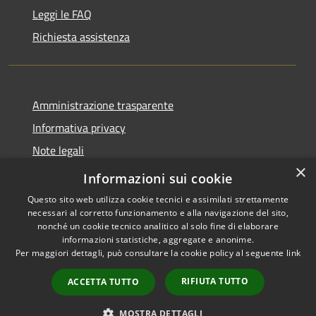
Leggi le FAQ
Richiesta assistenza
Amministrazione trasparente
Informativa privacy
Note legali
×
Dichiarazione di accessibilità
Informazioni sui cookie
Questo sito web utilizza cookie tecnici e assimilati strettamente
necessari al corretto funzionamento e alla navigazione del sito,
nonché un cookie tecnico analitico al solo fine di elaborare
informazioni statistiche, aggregate e anonime.
RSS
Copyright © 2026 • Comune di
Per maggiori dettagli, può consultare la cookie policy al seguente
link
Accessibilità
Casale Marittimo • Powered by
Privacy
Municipium
Accesso
•
RIFIUTA TUTTO
ACCETTA TUTTO
Cookie
redazione
Mappa del sito
MOSTRA DETTAGLI