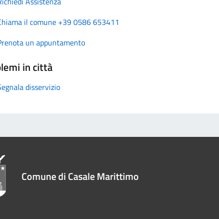
Richiedi Assistenza
Chiama il comune +39 0586 653411
Prenota un appuntamento
lemi in città
Segnala disservizio
Comune di Casale Marittimo