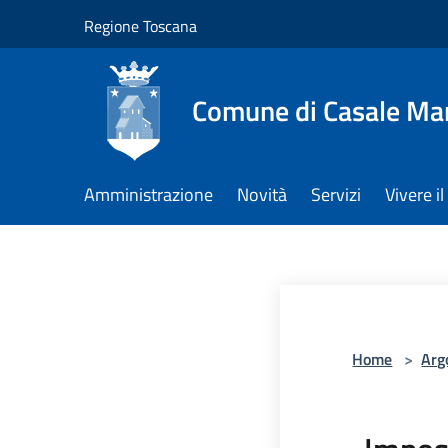
Salta al contenuto principale
Regione Toscana
Comune di Casale Ma
Amministrazione
Novità
Servizi
Vivere 
Home
>
Arg