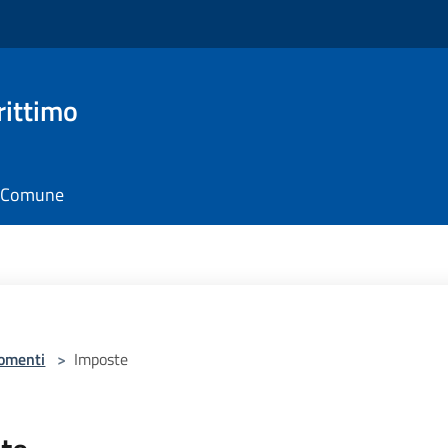
rittimo
il Comune
omenti
>
Imposte